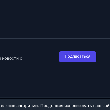
Подписаться
 новости о
ельные алгоритмы. Продолжая использовать наш сайт
 включено в Единый Федеральный реестр турагентов, субагентов.
Запи