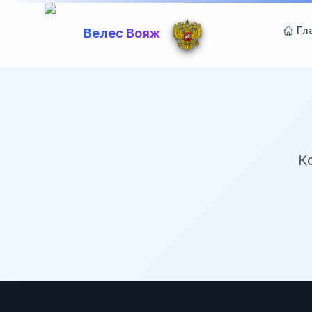
Гл
Велес Вояж
К