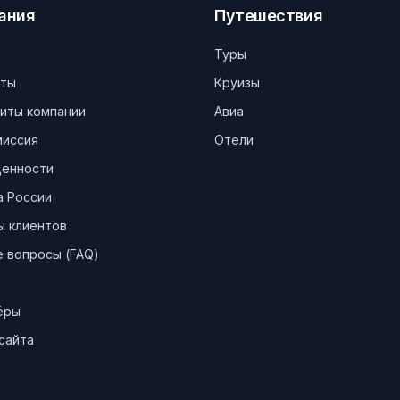
ания
Путешествия
Туры
кты
Круизы
иты компании
Авиа
миссия
Отели
ценности
а России
ы клиентов
 вопросы (FAQ)
ёры
сайта