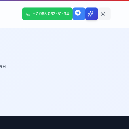
+7 985 063-51-34
ен