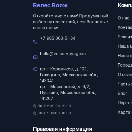
Велес Вояж
Комп
Откройте мир с нами! Продуманный
О нас
выбор путешествий, незабываемые
Конта
впечатления.
Реквиз
+7 985 063-51-34
Наша 
hello@veles-voyage.ru
Наши 
Город
пр-т Керамиков, д. 103,
Отзыв
Голицыно, Московская обл.,
143041
Частые
пр-т Московский, д. 9/2,
Пушкино, Московская обл.,
Блог
141207
Партн
⏰ Пн–Пт: 09:00–21:00
Карта 
⏰ Сб–Вс: 10:00–16:00
Правовая информация