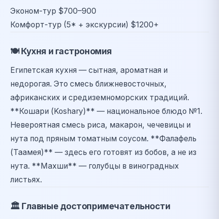
Эконом-тур
$700–900
Комфорт-тур (5* + экскурсии)
$1200+
🍽️
Кухня и гастрономия
Египетская кухня — сытная, ароматная и
недорогая. Это смесь ближневосточных,
африканских и средиземноморских традиций.
**Кошари (Koshary)** — национальное блюдо №1.
Невероятная смесь риса, макарон, чечевицы и
нута под пряным томатным соусом. **Фалафель
(Таамея)** — здесь его готовят из бобов, а не из
нута. **Махши** — голубцы в виноградных
листьях.
🏛️
Главные достопримечательности