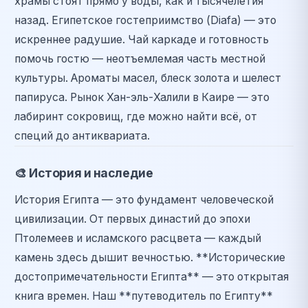
храмы стоят прямо у воды, как и тысячелетия
назад.
Египетское гостеприимство (Diafa) — это
искреннее радушие. Чай каркаде и готовность
помочь гостю — неотъемлемая часть местной
культуры.
Ароматы масел, блеск золота и шелест
папируса. Рынок Хан-эль-Халили в Каире — это
лабиринт сокровищ, где можно найти всё, от
специй до антиквариата.
🎨
История и наследие
История Египта — это фундамент человеческой
цивилизации. От первых династий до эпохи
Птолемеев и исламского расцвета — каждый
камень здесь дышит вечностью. **Исторические
достопримечательности Египта** — это открытая
книга времен. Наш **путеводитель по Египту**