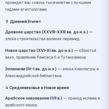
проведет вас сквозь тысячелетия с лучшими
гидами-египтологами.
🏺
Древний Египет
Древнее царство (XXVIII–XXIII вв. до н.э.)
—
эпоха строительства великих пирамид.
Новое царство (XVI–XI вв. до н.э.)
— «Золотой
век», правление Рамсеса II и Тутанхамона.
Эллинизм (IV–I вв. до н.э.)
— эпоха Клеопатры и
Александрийской библиотеки.
⚔️
Средневековье и Новое время
Арабское завоевание (VII в.)
— приход ислама и
арабского языка.