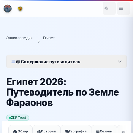
Энциклопедия
Египет
📖 Содержание путеводителя
Египет 2026:
Путеводитель по Земле
Фараонов
ZKP Trust
🏠
🎨
🌍
📅
🎫
Обзор
История
География
Сезоны
Виз