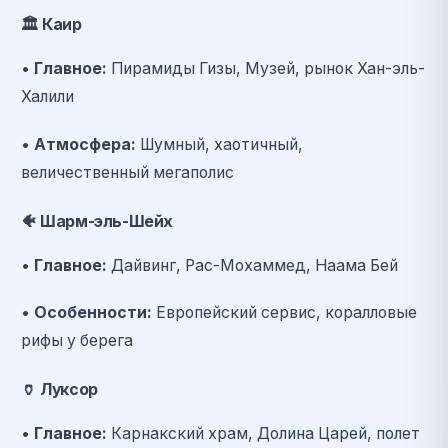
🏛️
Каир
•
Главное:
Пирамиды Гизы, Музей, рынок Хан-эль-
Халили
•
Атмосфера:
Шумный, хаотичный,
величественный мегаполис
🐠
Шарм-эль-Шейх
•
Главное:
Дайвинг, Рас-Мохаммед, Наама Бей
•
Особенности:
Европейский сервис, коралловые
рифы у берега
🏺
Луксор
•
Главное:
Карнакский храм, Долина Царей, полет