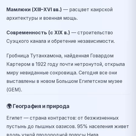
Мамлюки (XIII–XVI вв.)
— расцвет каирской
архитектуры и военная мощь.
Современность (с XIX в.)
— строительство
Суэцкого канала и обретение независимости.
Гробница Тутанхамона, найденная Говардом
Картером в 1922 году почти нетронутой, открыла
миру невиданные сокровища. Сегодня все они
выставлены в новом Большом Египетском музее
(GEM).
🌍
География и природа
Египет — страна контрастов: от безжизненных
пустынь до пышных оазисов. 95% населения живет
вдоль узкой плодородной полосы Нила,