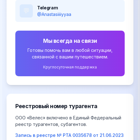
Telegram
💬
@Anastasiiiiyyaa
Мы всегда на связи
Готовы помочь вам в любой ситуации,
связанной с вашим путешествием.
Круглосуточная поддержка
Реестровый номер турагента
ООО «Велес» включено в Единый Федеральный
реестр турагентов, субагентов.
Запись в реестре № РТА 0035678 от 21.06.2023