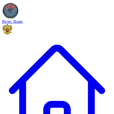
Велес Вояж