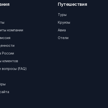
ания
Путешествия
Туры
кты
Круизы
иты компании
Авиа
миссия
Отели
ценности
а России
ы клиентов
 вопросы (FAQ)
ёры
сайта