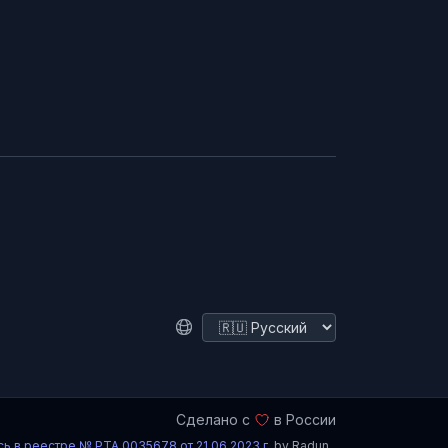
Сделано с
в России
сь в реестре № РТА 0035678 от 21.06.2023 г.
by Radun