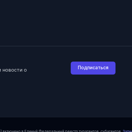
Подписаться
 новости о
 включено в Единый Федеральный реестр турагентов, субагентов.
Запи