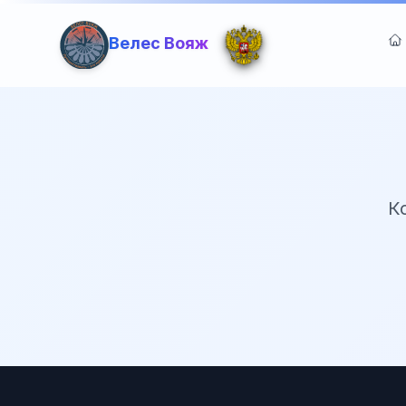
Велес Вояж
К