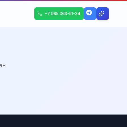
+7 985 063-51-34
ен