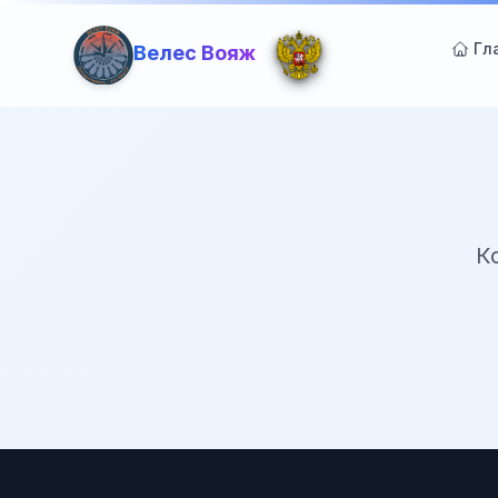
Гл
Велес Вояж
К