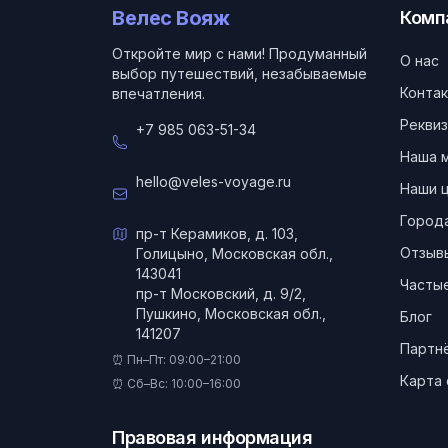
Велес Вояж
Комп
Откройте мир с нами! Продуманный
О нас
выбор путешествий, незабываемые
Конта
впечатления.
Реквиз
+7 985 063-51-34
Наша 
hello@veles-voyage.ru
Наши 
Город
пр-т Керамиков, д. 103,
Отзыв
Голицыно, Московская обл.,
143041
Частые
пр-т Московский, д. 9/2,
Пушкино, Московская обл.,
Блог
141207
Партн
⏰ Пн–Пт: 09:00–21:00
Карта 
⏰ Сб–Вс: 10:00–16:00
Правовая информация