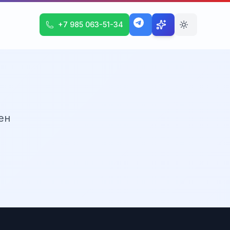
+7 985 063-51-34
ен