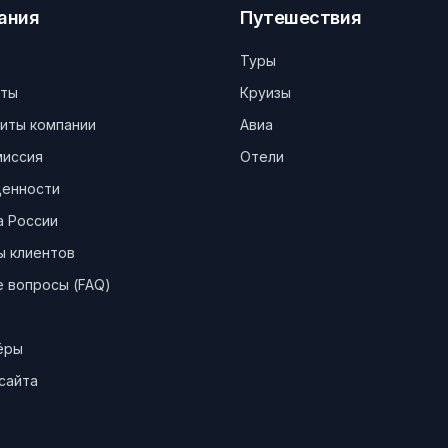
ания
Путешествия
Туры
кты
Круизы
иты компании
Авиа
миссия
Отели
ценности
а России
ы клиентов
 вопросы (FAQ)
ёры
сайта