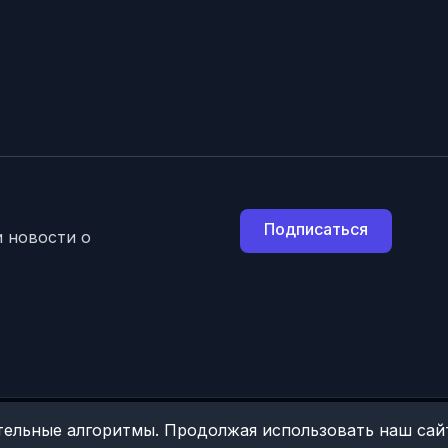
Подписаться
 новости о
ельные алгоритмы. Продолжая использовать наш сайт
 включено в Единый Федеральный реестр турагентов, субагентов.
Запи