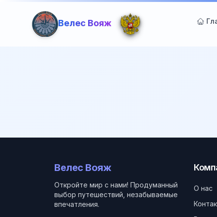
Гл
Велес Вояж
Велес Вояж
Комп
Откройте мир с нами! Продуманный
О нас
выбор путешествий, незабываемые
Конта
впечатления.