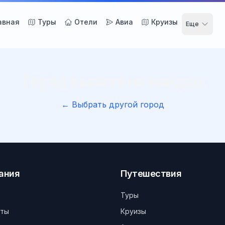
авная
Туры
Отели
Авиа
Круизы
Еще
Город вылета не найден
← Выбрать другой город
ания
Путешествия
Туры
кты
Круизы