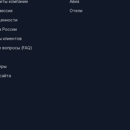
иты компании
Авиа
миссия
Отели
ценности
а России
ы клиентов
 вопросы (FAQ)
ёры
сайта