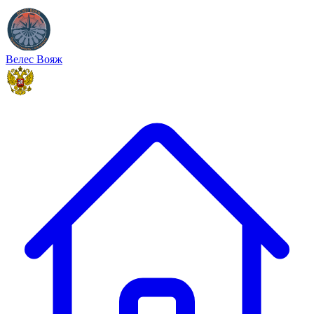
Велес Вояж