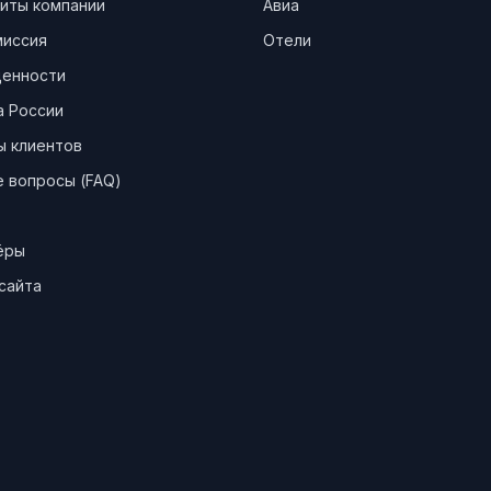
иты компании
Авиа
миссия
Отели
ценности
а России
ы клиентов
 вопросы (FAQ)
ёры
сайта