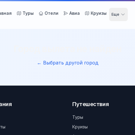
авная
Туры
Отели
Авиа
Круизы
Еще
Город вылета не найден
← Выбрать другой город
ания
Путешествия
Туры
кты
Круизы