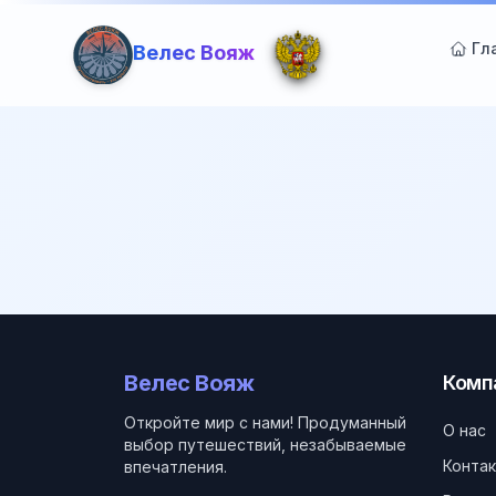
Гл
Велес Вояж
Велес Вояж
Комп
Откройте мир с нами! Продуманный
О нас
выбор путешествий, незабываемые
Конта
впечатления.