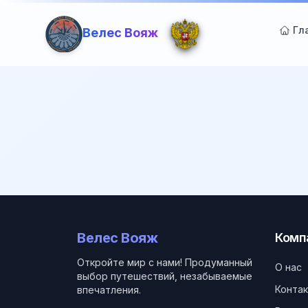
Гл
Велес Вояж
Велес Вояж
Комп
Откройте мир с нами! Продуманный
О нас
выбор путешествий, незабываемые
Конта
впечатления.