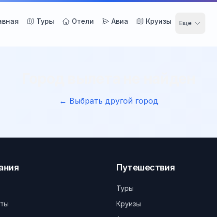
авная
Туры
Отели
Авиа
Круизы
Еще
Город вылета не найден
← Выбрать другой город
ания
Путешествия
Туры
кты
Круизы