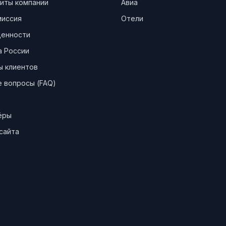
иты компании
Авиа
миссия
Отели
ценности
а России
ы клиентов
 вопросы (FAQ)
ёры
сайта