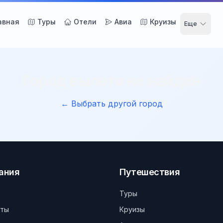
авная
Туры
Отели
Авиа
Круизы
Еще
Город вылета не найден
← Выбрать другой город
ания
Путешествия
Туры
кты
Круизы