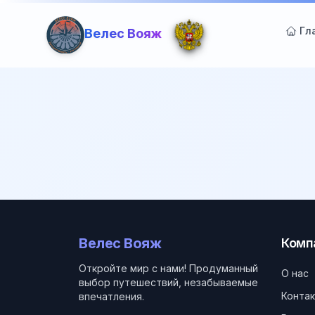
Гл
Велес Вояж
Велес Вояж
Комп
Откройте мир с нами! Продуманный
О нас
выбор путешествий, незабываемые
Конта
впечатления.