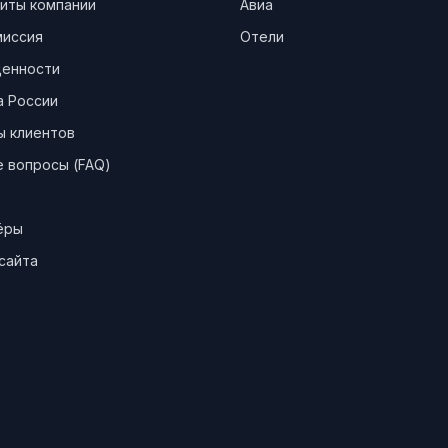
иты компании
Авиа
миссия
Отели
ценности
а России
ы клиентов
 вопросы (FAQ)
ёры
сайта