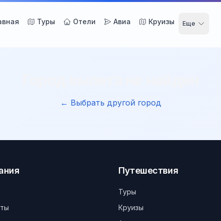
авная
Туры
Отели
Авиа
Круизы
Еще
Город вылета не найден
← Выбрать другой город
ания
Путешествия
Туры
кты
Круизы