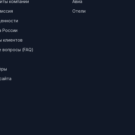
иты компании
Авиа
миссия
Отели
ценности
а России
ы клиентов
 вопросы (FAQ)
ёры
сайта