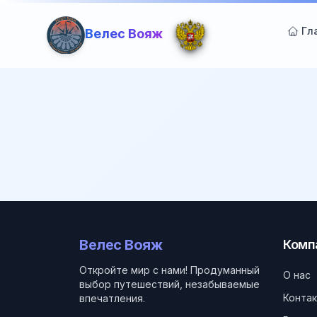
Гл
Велес Вояж
Велес Вояж
Комп
Откройте мир с нами! Продуманный
О нас
выбор путешествий, незабываемые
Конта
впечатления.