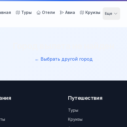
авная
Туры
Отели
Авиа
Круизы
Еще
Город вылета не найден
← Выбрать другой город
ания
Путешествия
Туры
кты
Круизы