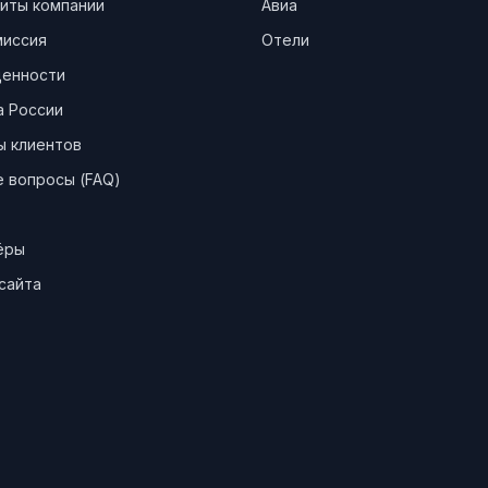
иты компании
Авиа
миссия
Отели
ценности
а России
ы клиентов
 вопросы (FAQ)
ёры
сайта