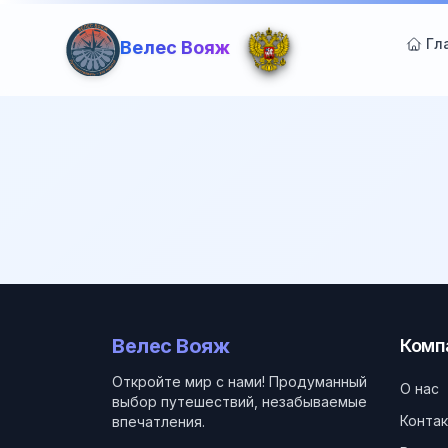
Гл
Велес Вояж
Велес Вояж
Комп
Откройте мир с нами! Продуманный
О нас
выбор путешествий, незабываемые
Конта
впечатления.