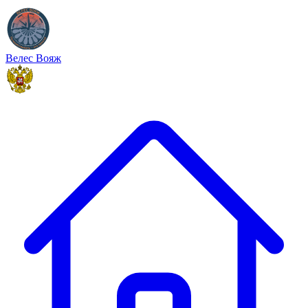
Велес Вояж