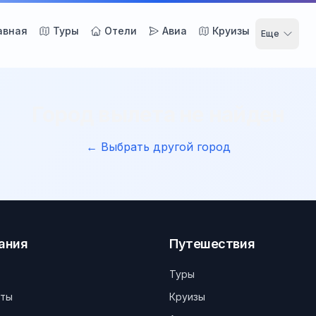
авная
Туры
Отели
Авиа
Круизы
Еще
Город вылета не найден
← Выбрать другой город
ания
Путешествия
Туры
кты
Круизы