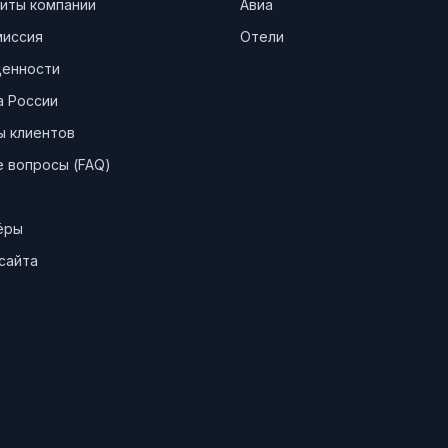
иты компании
Авиа
миссия
Отели
ценности
а России
ы клиентов
 вопросы (FAQ)
ёры
сайта