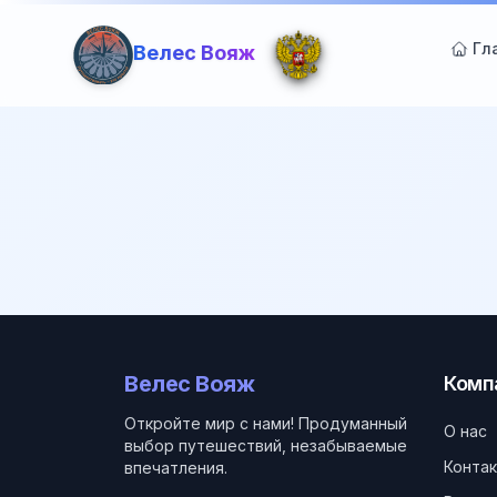
Гл
Велес Вояж
Велес Вояж
Комп
Откройте мир с нами! Продуманный
О нас
выбор путешествий, незабываемые
Конта
впечатления.